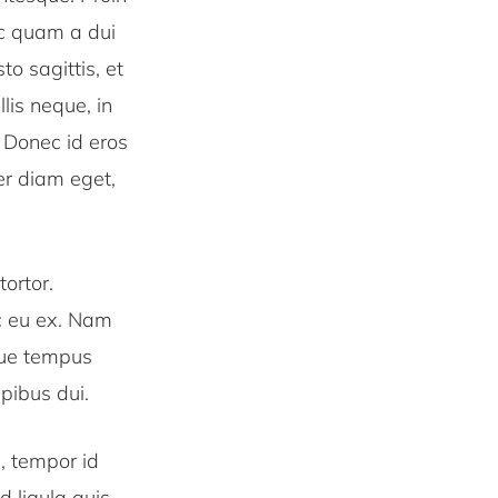
ec quam a dui
o sagittis, et
lis neque, in
. Donec id eros
er diam eget,
tortor.
ec eu ex. Nam
gue tempus
apibus dui.
, tempor id
 ligula quis