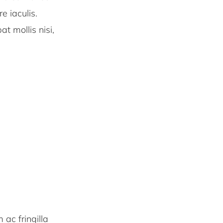
 iaculis.
t mollis nisi,
 ac fringilla