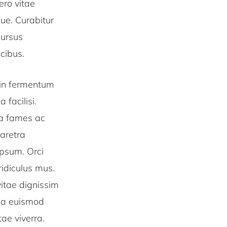
ero vitae
que. Curabitur
cursus
cibus.
, in fermentum
facilisi.
da fames ac
haretra
ipsum. Orci
ridiculus mus.
vitae dignissim
ida euismod
ae viverra.