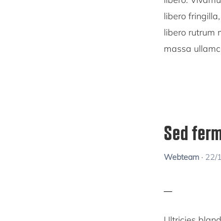
libero fringill
libero rutrum
massa ullamco
Sed fer
Webteam
·
22/
Ultricies blan