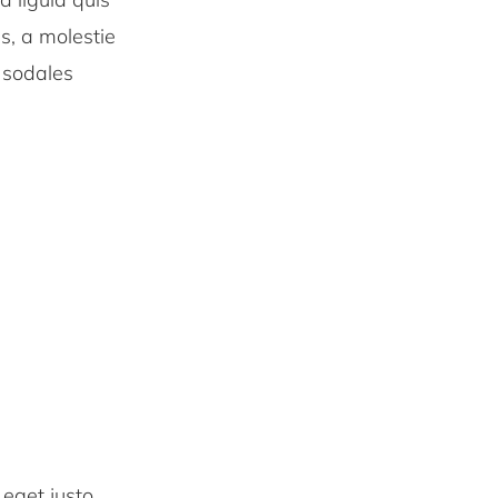
us, a molestie
 sodales
 eget justo