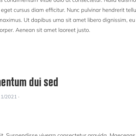
a, eget cursus diam efficitur. Nunc pulvinar hendrerit tell
 maximus. Ut dapibus urna sit amet libero dignissim, eu
rper. Aenean sit amet laoreet justo.
mentum dui sed
11/2021
·
dit. Suspendisse viverra consectetur gravida. Maecenas