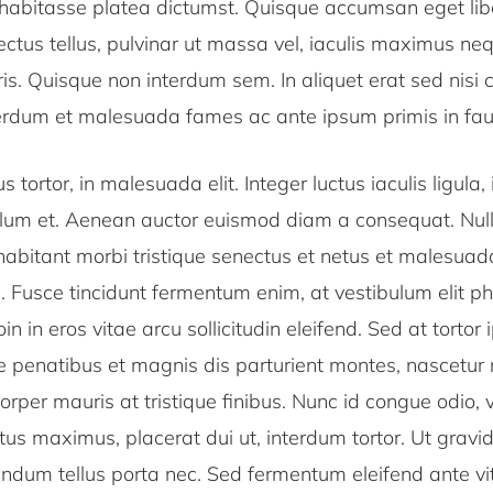
 habitasse platea dictumst. Quisque accumsan eget lib
 lectus tellus, pulvinar ut massa vel, iaculis maximus ne
ris. Quisque non interdum sem. In aliquet erat sed nisi 
terdum et malesuada fames ac ante ipsum primis in fau
 tortor, in malesuada elit. Integer luctus iaculis ligula
lum et. Aenean auctor euismod diam a consequat. Nulla 
habitant morbi tristique senectus et netus et malesua
. Fusce tincidunt fermentum enim, at vestibulum elit p
n in eros vitae arcu sollicitudin eleifend. Sed at tortor 
e penatibus et magnis dis parturient montes, nascetur 
orper mauris at tristique finibus. Nunc id congue odio, 
ctus maximus, placerat dui ut, interdum tortor. Ut grav
ndum tellus porta nec. Sed fermentum eleifend ante vit