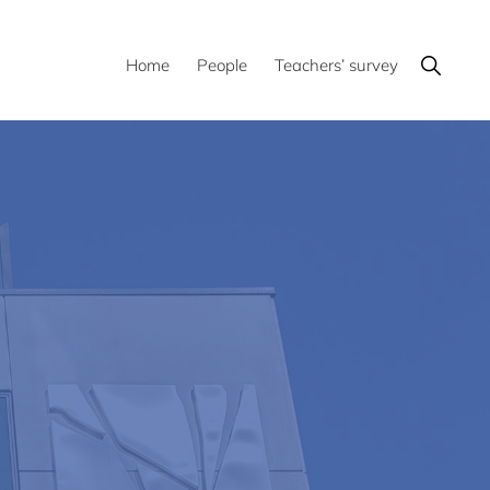
Show
Home
People
Teachers’ survey
Search