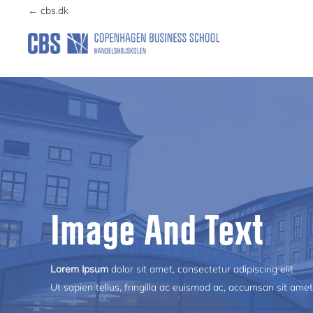
Skip
Skip
← cbs.dk
to
to
primary
main
COVID19EXP
navigation
content
Image And Text
Lorem Ipsum
dolor sit amet, consectetur adipiscing elit
Ut sapien tellus, fringilla ac euismod ac, accumsan sit amet