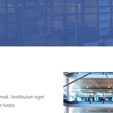
smod. Vestibulum eget
a turpis.